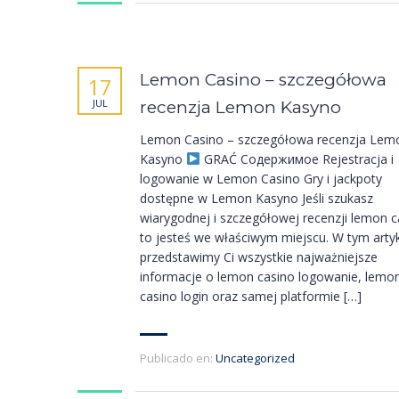
Lemon Casino – szczegółowa
17
JUL
recenzja Lemon Kasyno
Lemon Casino – szczegółowa recenzja Lem
Kasyno
GRAĆ Содержимое Rejestracja i
logowanie w Lemon Casino Gry i jackpoty
dostępne w Lemon Kasyno Jeśli szukasz
wiarygodnej i szczegółowej recenzji lemon c
to jesteś we właściwym miejscu. W tym arty
przedstawimy Ci wszystkie najważniejsze
informacje o lemon casino logowanie, lemo
casino login oraz samej platformie […]
Publicado en:
Uncategorized