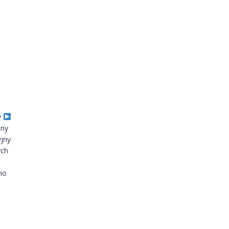
w
jny
jny
ych
no