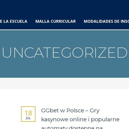
E LA ESCUELA
MALLA CURRICULAR
MODALIDADES DE INS
UNCATEGORIZED
GGbet w Polsce – Gry
18
JUL
kasynowe online i popularne
automaty dostępne na