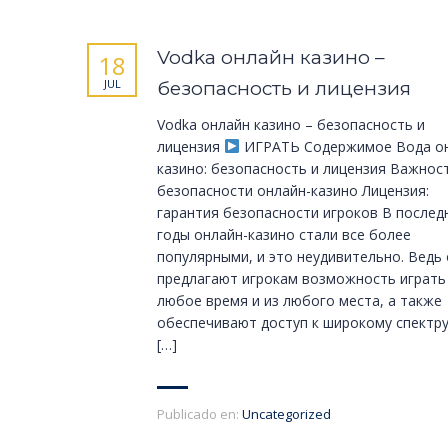
Vodka онлайн казино –
18
JUL
безопасность и лицензия
Vodka онлайн казино – безопасность и
лицензия
ИГРАТЬ Содержимое Вода о
казино: безопасность и лицензия Важнос
безопасности онлайн-казино Лицензия:
гарантия безопасности игроков В послед
годы онлайн-казино стали все более
популярными, и это неудивительно. Ведь
предлагают игрокам возможность играть
любое время и из любого места, а также
обеспечивают доступ к широкому спектру
[…]
Publicado en:
Uncategorized