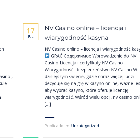
NV Casino online – licencja i
17
JUL
wiarygodność kasyna
on
NV Casino online – licencja i wiarygodność kas
GRAĆ Содержимое Wprowadzenie do NV
Casino Licencja i certyfikaty NV Casino
Wiarygodność i bezpieczeństwo NV Casino W
asino ,
dzisiejszym świecie, gdzie coraz więcej ludzi
kule
decyduje się na grę w kasyno online, ważne jes
aby wybrać kasyno, które oferuje licencję i
n
wiarygodność. Wśród wielu opcji, nv casino onl
[…]
Publicado en:
Uncategorized