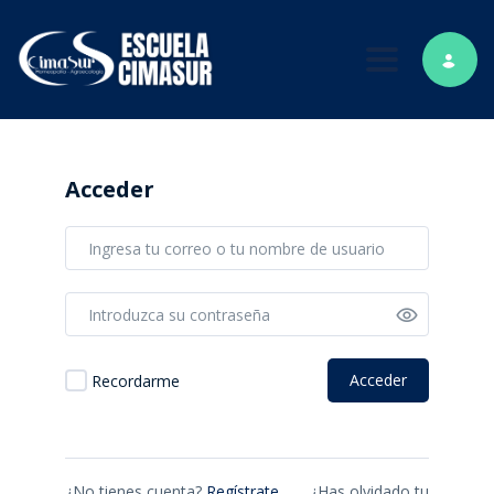
Toggle nav
Acceder
Acceder
Recordarme
¿No tienes cuenta?
Regístrate
¿Has olvidado tu