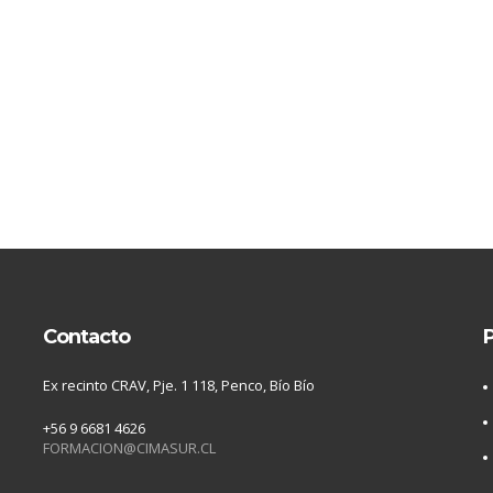
Contacto
P
Ex recinto CRAV, Pje. 1 118, Penco, Bío Bío
+56 9 6681 4626
FORMACION@CIMASUR.CL