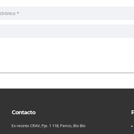
Contacto
P
Ex recinto CRAV, Pje. 1 118, Penco, Bío Bío