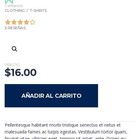
Categoría:
CLOTHING
/
T-SHIRTS
3 RESEÑAS
PRECIO
$
16.00
AÑADIR AL CARRITO
Pellentesque habitant morbi tristique senectus et netus et
malesuada fames ac turpis egestas. Vestibulum tortor quam,
feugiat vitae, ultricies eget, tempor sit amet, ante. Donec eu