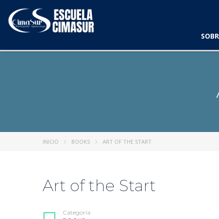
SOBR
INICIO
BOOKS
ART OF THE START
Art of the Start
Categoría: