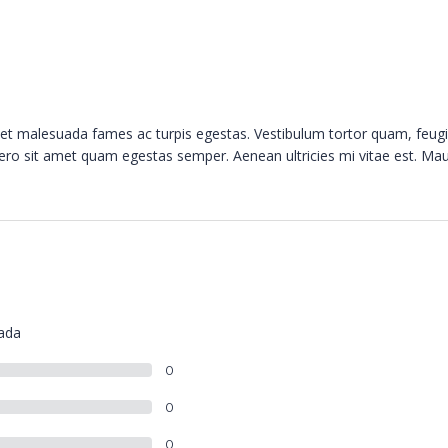
s et malesuada fames ac turpis egestas. Vestibulum tortor quam, feugi
ibero sit amet quam egestas semper. Aenean ultricies mi vitae est. Mau
lada
0
0
0