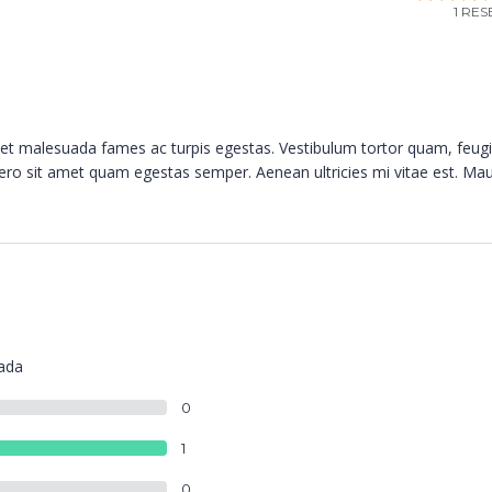
1 RE
s et malesuada fames ac turpis egestas. Vestibulum tortor quam, feugi
ibero sit amet quam egestas semper. Aenean ultricies mi vitae est. Mau
lada
0
1
0