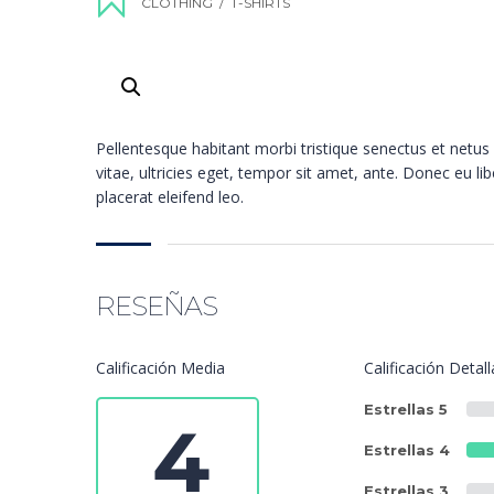
CLOTHING
/
T-SHIRTS
Pellentesque habitant morbi tristique senectus et netu
vitae, ultricies eget, tempor sit amet, ante. Donec eu l
placerat eleifend leo.
RESEÑAS
Calificación Media
Calificación Detal
Estrellas 5
4
Estrellas 4
Estrellas 3