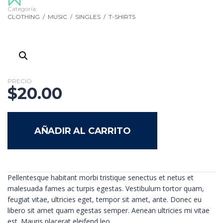
Categoría:
CLOTHING
/
MUSIC
/
SINGLES
/
T-SHIRTS
PRECIO
$
20.00
AÑADIR AL CARRITO
Pellentesque habitant morbi tristique senectus et netus et
malesuada fames ac turpis egestas. Vestibulum tortor quam,
feugiat vitae, ultricies eget, tempor sit amet, ante. Donec eu
libero sit amet quam egestas semper. Aenean ultricies mi vitae
est. Mauris placerat eleifend leo.