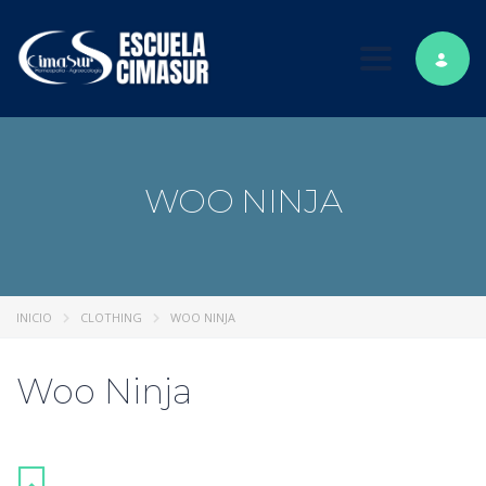
Toggle nav
WOO NINJA
INICIO
CLOTHING
WOO NINJA
Woo Ninja